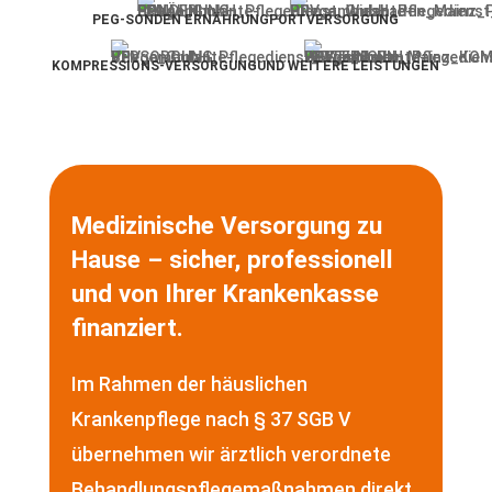
PEG-SONDEN ERNÄHRUNG
PORTVERSORGUNG
KOMPRESSIONS-VERSORGUNG
UND WEITERE LEISTUNGEN
Medizinische Versorgung zu
Hause – sicher, professionell
und von Ihrer Krankenkasse
finanziert.
Im Rahmen der häuslichen
Krankenpflege nach § 37 SGB V
übernehmen wir ärztlich verordnete
Behandlungspflegemaßnahmen direkt